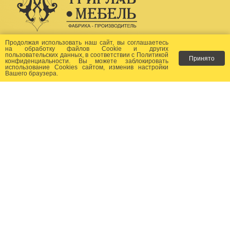
Создание сайта -
Бихайв
Продолжая использовать наш сайт, вы соглашаетесь
на
обработку файлов Сookie
и других
пользовательских данных, в соответствии с
Политикой
Принято
Как заказать?
конфиденциальности
. Вы можете заблокировать
использование Cookies сайтом, изменив настройки
Вашего браузера.
Доставка
Фото-каталог
Хиты продаж
Новости
Сертификаты
Отзывы
Статьи
Контакты
Контакты:
+7 (499) 677-24-23