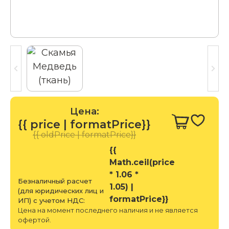
Цена:
{{ price | formatPrice}}
{{ oldPrice | formatPrice}}
{{
Math.ceil(price
* 1.06 *
Безналичный расчет
1.05) |
(для юридических лиц и
formatPrice}}
ИП) с учетом НДС:
Цена на момент последнего наличия и не является
офертой.