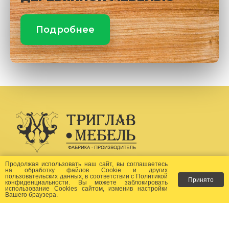
Подробнее
Создание сайта -
Бихайв
Продолжая использовать наш сайт, вы соглашаетесь
на
обработку файлов Сookie
и других
пользовательских данных, в соответствии с
Политикой
Принято
Как заказать?
конфиденциальности
. Вы можете заблокировать
использование Cookies сайтом, изменив настройки
Вашего браузера.
Доставка
Фото-каталог
Хиты продаж