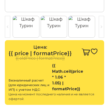
Цена:
{{ price | formatPrice}}
{{ oldPrice | formatPrice}}
{{
Math.ceil(price
* 1.06 *
Безналичный расчет
1.05) |
(для юридических лиц и
formatPrice}}
ИП) с учетом НДС:
Цена на момент последнего наличия и не является
офертой.