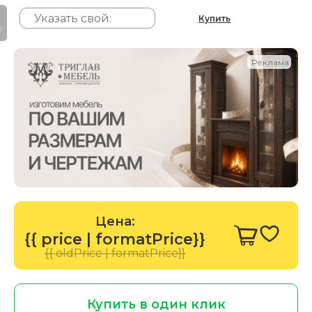
Купить
P
Реклама
Цена:
{{ price | formatPrice}}
{{ oldPrice | formatPrice}}
Купить в один клик