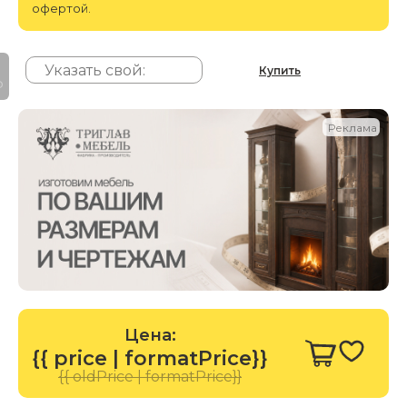
офертой.
Купить
P
Реклама
Цена:
{{ price | formatPrice}}
{{ oldPrice | formatPrice}}