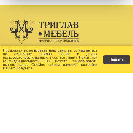
Создание сайта -
Бихайв
Продолжая использовать наш сайт, вы соглашаетесь
на
обработку файлов Сookie
и других
пользовательских данных, в соответствии с
Политикой
Принято
Как заказать?
конфиденциальности
. Вы можете заблокировать
использование Cookies сайтом, изменив настройки
Вашего браузера.
Доставка
Фото-каталог
Хиты продаж
Новости
Сертификаты
Отзывы
Статьи
Контакты