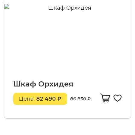
Шкаф Орхидея
Цена:
82 490 ₽
86 830 ₽