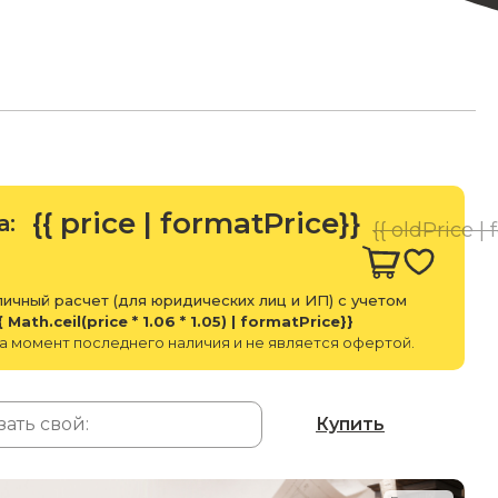
{{ price | formatPrice}}
а:
{{ oldPrice |
ичный расчет (для юридических лиц и ИП) с учетом
{ Math.ceil(price * 1.06 * 1.05) | formatPrice}}
а момент последнего наличия и не является офертой.
Купить