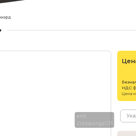
ккорд
Цен
Безнал
НДС:
{
Цена н
erid:
2VtzqwngxGP