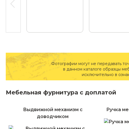
Фотографии могут не передавать то
в данном каталоге образцы ме
исключительно в озна
Мебельная фурнитура с доплатой
Выдвижной механизм с
Ручка ме
доводчиком