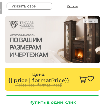
Купить
P
Реклама
Цена:
{{ price | formatPrice}}
{{ oldPrice | formatPrice}}
Купить в один клик