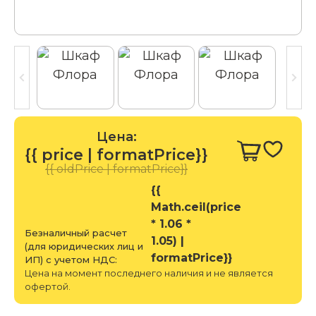
Цена:
{{ price | formatPrice}}
{{ oldPrice | formatPrice}}
{{
Math.ceil(price
* 1.06 *
Безналичный расчет
1.05) |
(для юридических лиц и
formatPrice}}
ИП) с учетом НДС:
Цена на момент последнего наличия и не является
офертой.