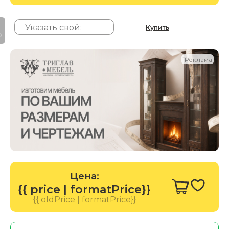
Купить
P
Реклама
Цена:
{{ price | formatPrice}}
{{ oldPrice | formatPrice}}