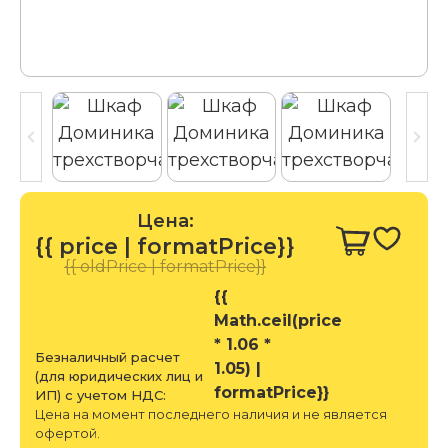
Цена:
{{ price | formatPrice}}
{{ oldPrice | formatPrice}}
{{
Math.ceil(price
* 1.06 *
Безналичный расчет
1.05) |
(для юридических лиц и
formatPrice}}
ИП) с учетом НДС:
Цена на момент последнего наличия и не является
офертой.