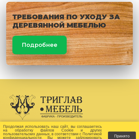
ТРЕБОВАНИЯ ПО УХОДУ ЗА
ДЕРЕВЯННОЙ МЕБЕЛЬЮ
Подробнее
Создание сайта -
Бихайв
Продолжая использовать наш сайт, вы соглашаетесь
на
обработку файлов Сookie
и других
пользовательских данных, в соответствии с
Политикой
Принято
Как заказать?
конфиденциальности
. Вы можете заблокировать