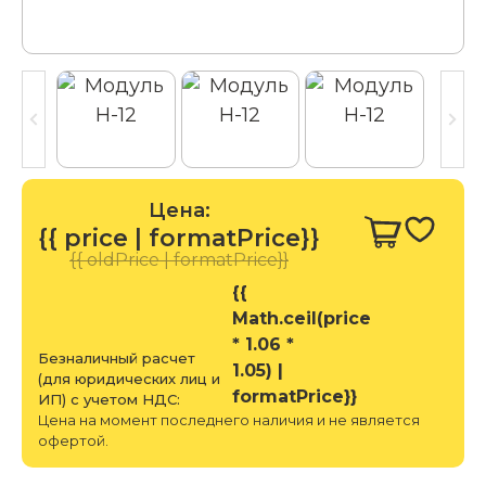
Цена:
{{ price | formatPrice}}
{{ oldPrice | formatPrice}}
{{
Math.ceil(price
* 1.06 *
Безналичный расчет
1.05) |
(для юридических лиц и
formatPrice}}
ИП) с учетом НДС:
Цена на момент последнего наличия и не является
офертой.