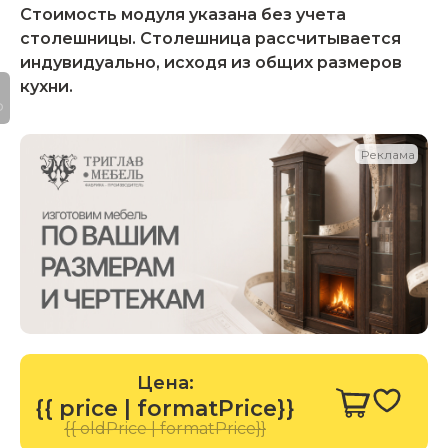
Стоимость модуля указана без учета
столешницы. Столешница рассчитывается
индувидуально, исходя из общих размеров
кухни.
P
Реклама
Цена:
{{ price | formatPrice}}
{{ oldPrice | formatPrice}}