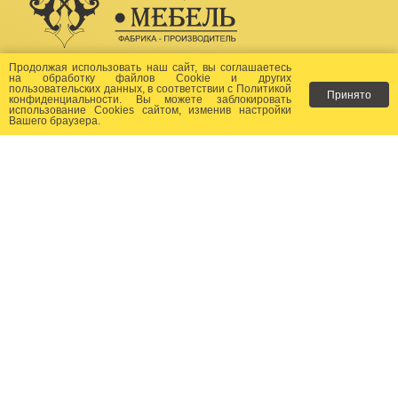
Создание сайта -
Бихайв
Продолжая использовать наш сайт, вы соглашаетесь
на
обработку файлов Сookie
и других
пользовательских данных, в соответствии с
Политикой
Принято
Как заказать?
конфиденциальности
. Вы можете заблокировать
использование Cookies сайтом, изменив настройки
Вашего браузера.
Доставка
Фото-каталог
Хиты продаж
Новости
Сертификаты
Отзывы
Статьи
Контакты
Контакты:
+7 (499) 677-24-23