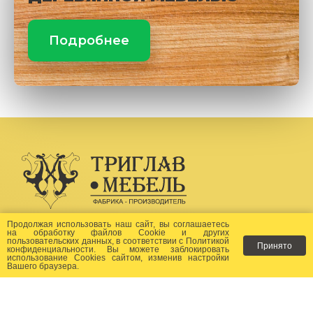
Подробнее
Создание сайта -
Бихайв
Продолжая использовать наш сайт, вы соглашаетесь
на
обработку файлов Сookie
и других
пользовательских данных, в соответствии с
Политикой
Принято
Как заказать?
конфиденциальности
. Вы можете заблокировать
использование Cookies сайтом, изменив настройки
Вашего браузера.
Доставка
Фото-каталог
Хиты продаж