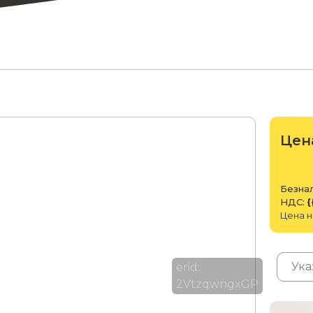
Цен
Безнал
НДС:
{
Цена н
erid:
2VtzqwngxGP