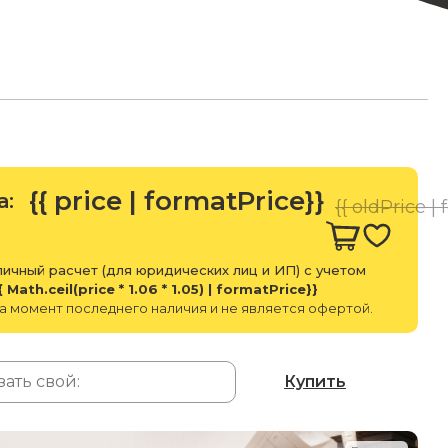
{{ price | formatPrice}}
а:
{{ oldPrice |
ичный расчет (для юридических лиц и ИП) с учетом
{ Math.ceil(price * 1.06 * 1.05) | formatPrice}}
а момент последнего наличия и не является офертой.
Купить