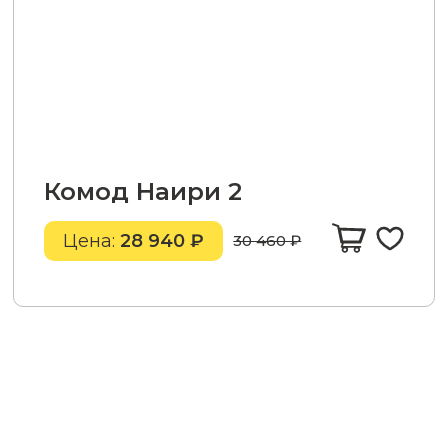
Комод Наири 2
Цена:
28 940 ₽
30 460 ₽