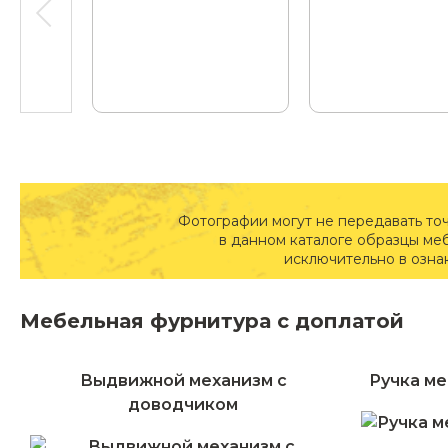
Фотографии могут не передавать то
в данном каталоге образцы ме
исключительно в озна
Мебельная фурнитура с доплатой
Выдвижной механизм с
Ручка ме
доводчиком