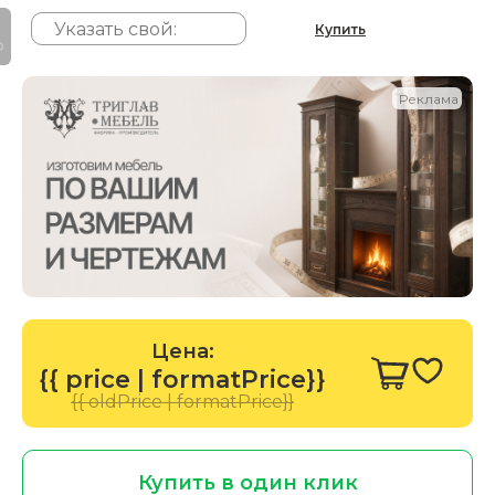
Купить
P
Реклама
Цена:
{{ price | formatPrice}}
{{ oldPrice | formatPrice}}
Купить в один клик