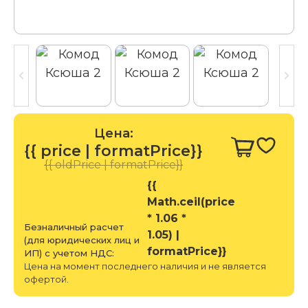
Цена:
{{ price | formatPrice}}
{{ oldPrice | formatPrice}}
{{
Math.ceil(price
* 1.06 *
Безналичный расчет
1.05) |
(для юридических лиц и
formatPrice}}
ИП) с учетом НДС:
Цена на момент последнего наличия и не является
офертой.