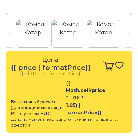
Цена:
{{ price | formatPrice}}
{{ oldPrice | formatPrice}}
{{
Math.ceil(price
* 1.06 *
Безналичный расчет
1.05) |
(для юридических лиц и
formatPrice}}
ИП) с учетом НДС:
Цена на момент последнего наличия и не является
офертой.