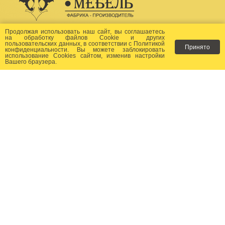
Создание сайта -
Бихайв
Продолжая использовать наш сайт, вы соглашаетесь
на
обработку файлов Сookie
и других
пользовательских данных, в соответствии с
Политикой
Принято
Как заказать?
конфиденциальности
. Вы можете заблокировать
использование Cookies сайтом, изменив настройки
Вашего браузера.
Доставка
Фото-каталог
Хиты продаж
Новости
Сертификаты
Отзывы
Статьи
Контакты
Контакты:
+7 (499) 677-24-23
+7 (905) 149-05-