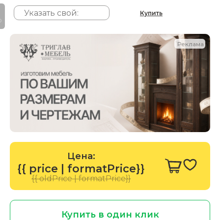
Купить
P
Реклама
Цена:
{{ price | formatPrice}}
{{ oldPrice | formatPrice}}
Купить в один клик