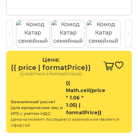
Цена:
{{ price | formatPrice}}
{{ oldPrice | formatPrice}}
{{
Math.ceil(price
* 1.06 *
Безналичный расчет
1.05) |
(для юридических лиц и
formatPrice}}
ИП) с учетом НДС:
Цена на момент последнего наличия и не является
офертой.