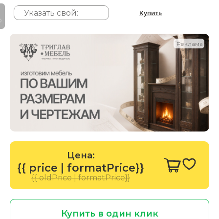
Купить
P
Реклама
Цена:
{{ price | formatPrice}}
{{ oldPrice | formatPrice}}
Купить в один клик