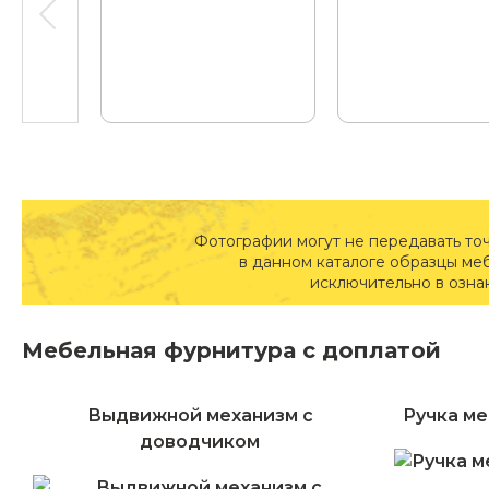
Фотографии могут не передавать то
в данном каталоге образцы ме
исключительно в озна
Мебельная фурнитура с доплатой
Выдвижной механизм с
Ручка ме
доводчиком