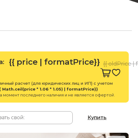
{{ price | formatPrice}}
а:
{{ oldPrice |
ичный расчет (для юридических лиц и ИП) с учетом
{ Math.ceil(price * 1.06 * 1.05) | formatPrice}}
а момент последнего наличия и не является офертой.
Купить