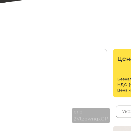
Цен
Безнал
НДС:
{
Цена н
erid:
2VtzqwngxGP