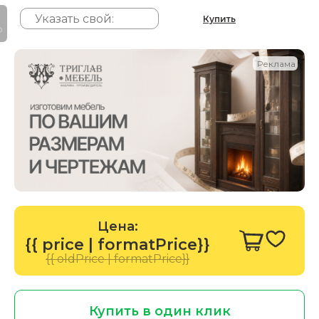
Купить
P
Реклама
Цена:
{{ price | formatPrice}}
{{ oldPrice | formatPrice}}
Купить в один клик