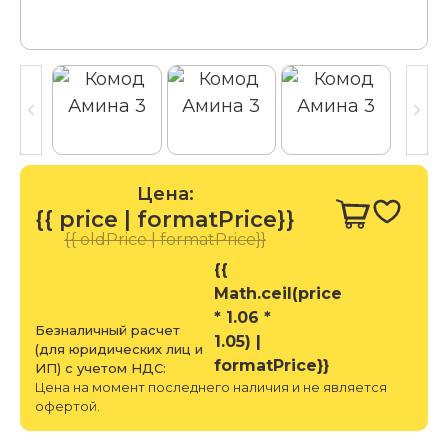
Цена:
{{ price | formatPrice}}
{{ oldPrice | formatPrice}}
{{
Math.ceil(price
* 1.06 *
Безналичный расчет
1.05) |
(для юридических лиц и
formatPrice}}
ИП) с учетом НДС:
Цена на момент последнего наличия и не является
офертой.