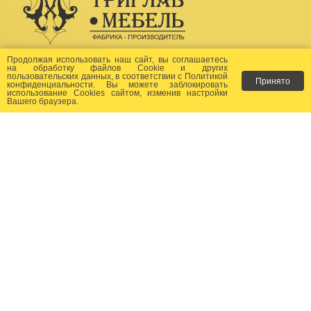
Создание сайта -
Бихайв
Продолжая использовать наш сайт, вы соглашаетесь
на
обработку файлов Сookie
и других
пользовательских данных, в соответствии с
Политикой
Принято
Как заказать?
конфиденциальности
. Вы можете заблокировать
использование Cookies сайтом, изменив настройки
Вашего браузера.
Доставка
Фото-каталог
Хиты продаж
Новости
Сертификаты
Отзывы
Статьи
Контакты
Контакты:
+7 (499) 677-24-23