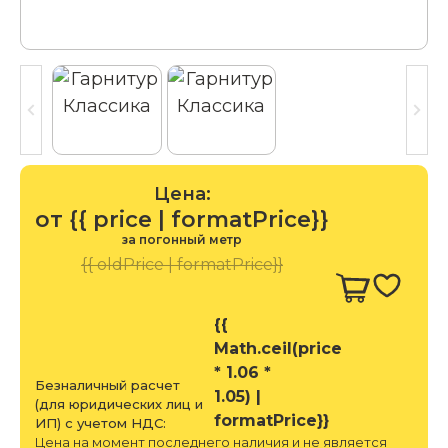
Цена:
от {{ price | formatPrice}}
за погонный метр
{{ oldPrice | formatPrice}}
{{
Math.ceil(price
* 1.06 *
Безналичный расчет
1.05) |
(для юридических лиц и
formatPrice}}
ИП) с учетом НДС:
Цена на момент последнего наличия и не является