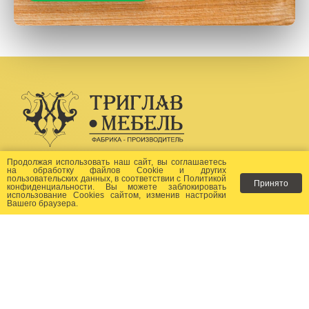
Создание сайта -
Бихайв
Продолжая использовать наш сайт, вы соглашаетесь
на
обработку файлов Сookie
и других
пользовательских данных, в соответствии с
Политикой
Принято
Как заказать?
конфиденциальности
. Вы можете заблокировать
использование Cookies сайтом, изменив настройки
Вашего браузера.
Доставка
Фото-каталог
Хиты продаж
Новости
Сертификаты
Отзывы