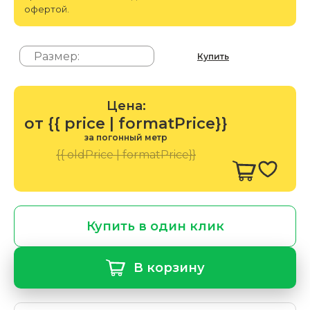
офертой.
Купить
Цена:
от {{ price | formatPrice}}
за погонный метр
{{ oldPrice | formatPrice}}
Купить в один клик
В корзину